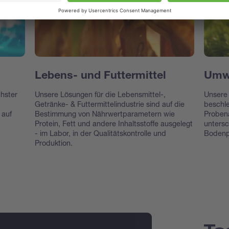
Lebens- und Futtermittel
Umw
chster
Unsere Lösungen für die Lebensmittel-,
Unsere 
Getränke- & Futtermittelindustrie sind auf die
beschle
 auf
Bestimmung von Nährwertparametern wie
Proben
Protein, Fett und andere Inhaltsstoffe ausgelegt
untersc
- im Labor, in der Qualitätskontrolle und
Bodenp
Produktion.