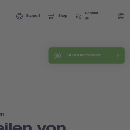
Contact
Support
Shop
us
BÜCHI kontaktieren
en
eilen von