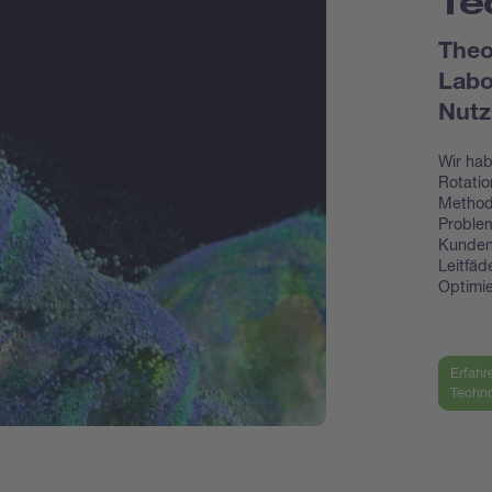
Te
Theo
Labo
Nutz
Wir hab
Rotatio
Methode
Problem
Kunden
Leitfäd
Optimie
Erfahr
Techno