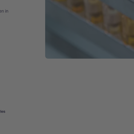
en in
ies