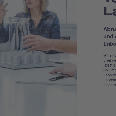
L
Abru
und 
Labo
Wir sin
breit g
Rotatio
Sprüht
Laborwi
Laborfa
möchte