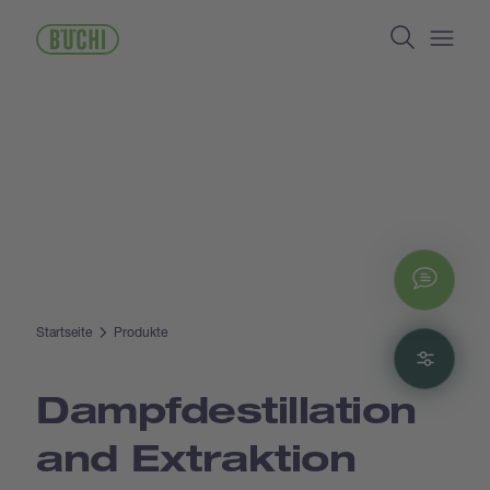
Direkt
Search
zum
Inhalt
Open/
Chat
Startseite
Produkte
Filte
Dampfdestillation
and Extraktion