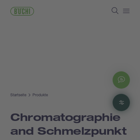
Direkt
Search
zum
Inhalt
Open/
Chat
Startseite
Produkte
Filte
Chromatographie
and Schmelzpunkt